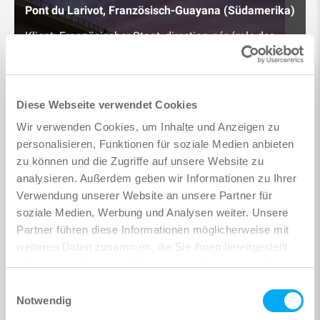
Pont du Larivot, Französisch-Guayana (Südamerika)
Klient: Französischer Staat, direction générale des
territoires et de la mar de Guyane
Ausführungsplanung, Bauüberwachung und
Vertragsmanagement: Egis
Diese Webseite verwendet Cookies
Mehr Informationen
Wir verwenden Cookies, um Inhalte und Anzeigen zu
personalisieren, Funktionen für soziale Medien anbieten
zu können und die Zugriffe auf unsere Website zu
analysieren. Außerdem geben wir Informationen zu Ihrer
Pont
Verwendung unserer Website an unsere Partner für
du Larivot
soziale Medien, Werbung und Analysen weiter. Unsere
Partner führen diese Informationen möglicherweise mit
Französisch-Guayana | Südamerika
weiteren Daten zusammen, die Sie ihnen bereitgestellt
haben oder die sie im Rahmen Ihrer Nutzung der Dienste
gesammelt haben.
Einwilligungsauswahl
Trinité Viaduct, Department Var (Frankreich)
Notwendig