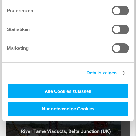
Designer: Arcadis
Architekt: AEI
Präferenzen
Bauleistung: Cozzi
Stahlkonstruktion: Gagne Groupe Briand
Fundament: Soletanche-Bachy
Statistiken
Mehr Informationen
Marketing
Trinité
Details zeigen
Viaduct
Departement Var | Frankreich
Alle Cookies zulassen
Nur notwendige Cookies
River Tame Viaducts, Delta Junction (UK)