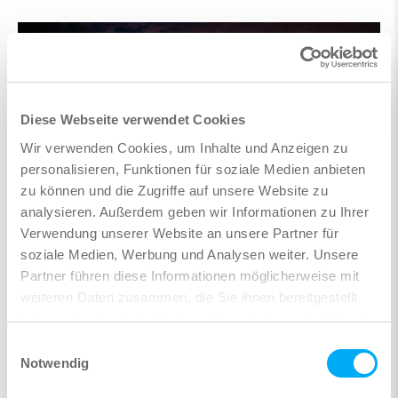
Diese Webseite verwendet Cookies
Wir verwenden Cookies, um Inhalte und Anzeigen zu
personalisieren, Funktionen für soziale Medien anbieten
zu können und die Zugriffe auf unsere Website zu
analysieren. Außerdem geben wir Informationen zu Ihrer
Verwendung unserer Website an unsere Partner für
derSOFiSTiKEinsteiger.de
soziale Medien, Werbung und Analysen weiter. Unsere
Partner führen diese Informationen möglicherweise mit
Frank Weber bietet Ihnen Hilfe bei den allerersten
weiteren Daten zusammen, die Sie ihnen bereitgestellt
Schritten als SOFiSTiK Einsteiger.
Lesen Sie mehr ...
haben oder die sie im Rahmen Ihrer Nutzung der Dienste
gesammelt haben.
Einwilligungsauswahl
Notwendig