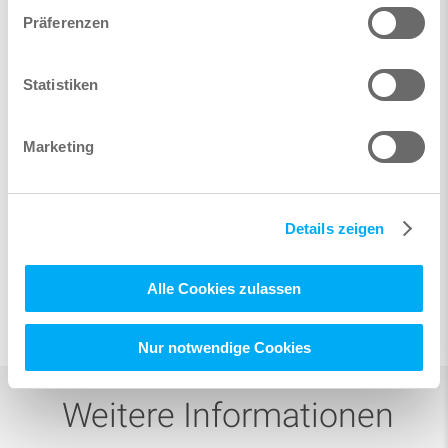
Präferenzen
Statistiken
Marketing
BIMmitSOFiSTiK.de
Details zeigen
Herbert Keller erstellt Video Tutorials rund um das Thema
BIM mit SOFiSTiK.
Lesen Sie mehr ...
Alle Cookies zulassen
Nur notwendige Cookies
Weitere Informationen