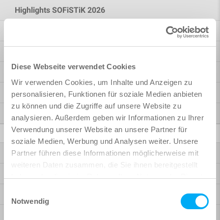
Highlights SOFiSTiK 2026
Highlights SOFiSTiK 2025
Bridge Design
Diese Webseite verwendet Cookies
Building Design
Wir verwenden Cookies, um Inhalte und Anzeigen zu
Rhinoceros Interface
personalisieren, Funktionen für soziale Medien anbieten
zu können und die Zugriffe auf unsere Website zu
More Possibilities
analysieren. Außerdem geben wir Informationen zu Ihrer
Verwendung unserer Website an unsere Partner für
BIM / CAD
soziale Medien, Werbung und Analysen weiter. Unsere
Bridge + Infrastructure Modeler
Partner führen diese Informationen möglicherweise mit
weiteren Daten zusammen, die Sie ihnen bereitgestellt
Reinforcement
haben oder die sie im Rahmen Ihrer Nutzung der Dienste
gesammelt haben.
Einwilligungsauswahl
Analysis + Design for Revit
Notwendig
BiMTOOLS