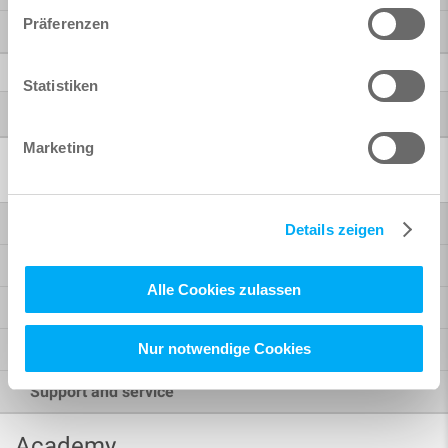
Präferenzen
SOFiCAD
Further Products
Statistiken
®
Autodesk
Marketing
Software solutions
Bridge design
Details zeigen
Building design
Alle Cookies zulassen
BIM workflow
Nur notwendige Cookies
Design, formwork and reinforcement planning
Support and service
Academy