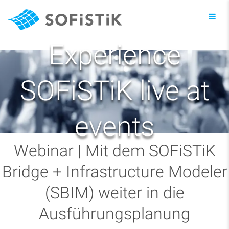
Toggl
navig
Experience
SOFiSTiK live at
events
Webinar | Mit dem SOFiSTiK
Bridge + Infrastructure Modeler
(SBIM) weiter in die
Ausführungsplanung