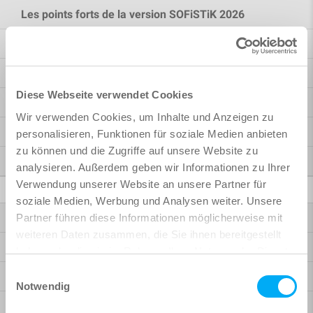
Les points forts de la version SOFiSTiK 2026
Les points forts de la version SOFiSTiK 2025
Pont & Ouvrages d’art
Diese Webseite verwendet Cookies
Conception bâtiment
Wir verwenden Cookies, um Inhalte und Anzeigen zu
Rhinoceros Interface
personalisieren, Funktionen für soziale Medien anbieten
zu können und die Zugriffe auf unsere Website zu
Davantage de possibilités
analysieren. Außerdem geben wir Informationen zu Ihrer
Verwendung unserer Website an unsere Partner für
BIM / CAD
soziale Medien, Werbung und Analysen weiter. Unsere
Bridge + Infrastructure Modeler
Partner führen diese Informationen möglicherweise mit
weiteren Daten zusammen, die Sie ihnen bereitgestellt
Reinforcement
haben oder die sie im Rahmen Ihrer Nutzung der Dienste
gesammelt haben.
Einwilligungsauswahl
Analysis + Design pour Revit
Notwendig
BiMTOOLS