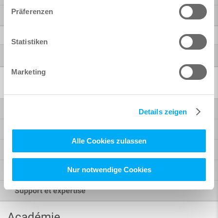
Präferenzen
SOFiCAD
Autres produits
Statistiken
®
Autodesk
Marketing
Solutions logicielles
Ponts et ouvrages d'art
Details zeigen
Bâtiment
Alle Cookies zulassen
Workflows BIM
Nur notwendige Cookies
Coffrage et ferraillage
Support et expertise
Académie