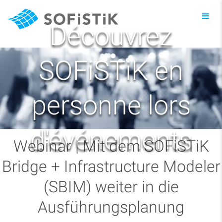
Toggl
navig
Découvrez
SOFiSTiK en
personne lors
d'événements
Webinar | Mit dem SOFiSTiK
Bridge + Infrastructure Modeler
(SBIM) weiter in die
Ausführungsplanung