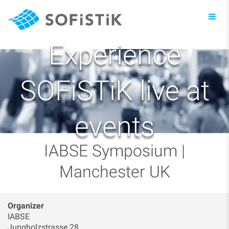
Toggl
navig
Experience
SOFiSTiK live at
events
IABSE Symposium |
Manchester UK
Organizer
IABSE
Jungholzstrasse 28