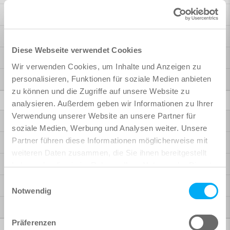
Bridge Design
Building Design
Diese Webseite verwendet Cookies
Rhinoceros Interface
Wir verwenden Cookies, um Inhalte und Anzeigen zu
personalisieren, Funktionen für soziale Medien anbieten
More Possibilities
zu können und die Zugriffe auf unsere Website zu
BIM / CAD
analysieren. Außerdem geben wir Informationen zu Ihrer
Verwendung unserer Website an unsere Partner für
Bridge + Infrastructure Modeler
soziale Medien, Werbung und Analysen weiter. Unsere
Partner führen diese Informationen möglicherweise mit
Reinforcement
weiteren Daten zusammen, die Sie ihnen bereitgestellt
Analysis + Design for Revit
haben oder die sie im Rahmen Ihrer Nutzung der Dienste
gesammelt haben.
Einwilligungsauswahl
BiMTOOLS
Notwendig
SOFiCAD
Präferenzen
Further Products