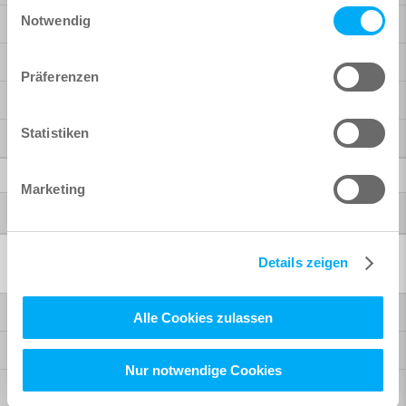
Einwilligungsauswahl
Notwendig
Reinforcement
Analysis + Design for Revit
Präferenzen
BiMTOOLS
Statistiken
SOFiCAD
Further Products
Marketing
®
Autodesk
Software solutions
Details zeigen
Bridge design
Alle Cookies zulassen
Building design
Nur notwendige Cookies
BIM workflow