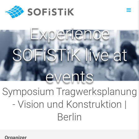
Toggl
navig
Experience
SOFiSTiK live at
events
Symposium Tragwerksplanung
- Vision und Konstruktion |
Berlin
Organizer