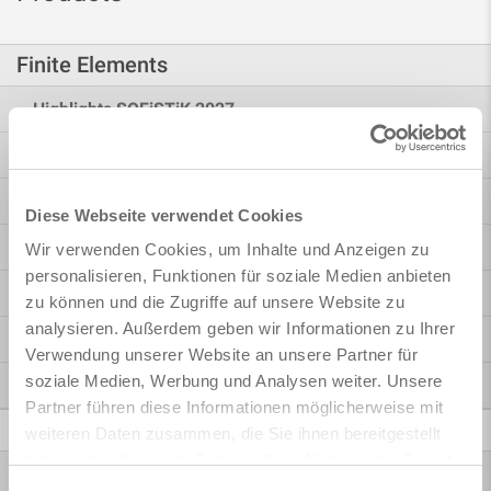
Finite Elements
Highlights SOFiSTiK 2027
Highlights SOFiSTiK 2026
Highlights SOFiSTiK 2025
Diese Webseite verwendet Cookies
Bridge Design
Wir verwenden Cookies, um Inhalte und Anzeigen zu
personalisieren, Funktionen für soziale Medien anbieten
Building Design
zu können und die Zugriffe auf unsere Website zu
analysieren. Außerdem geben wir Informationen zu Ihrer
Rhinoceros Interface
Verwendung unserer Website an unsere Partner für
soziale Medien, Werbung und Analysen weiter. Unsere
More Possibilities
Partner führen diese Informationen möglicherweise mit
BIM / CAD
weiteren Daten zusammen, die Sie ihnen bereitgestellt
haben oder die sie im Rahmen Ihrer Nutzung der Dienste
Bridge + Infrastructure Modeler
gesammelt haben.