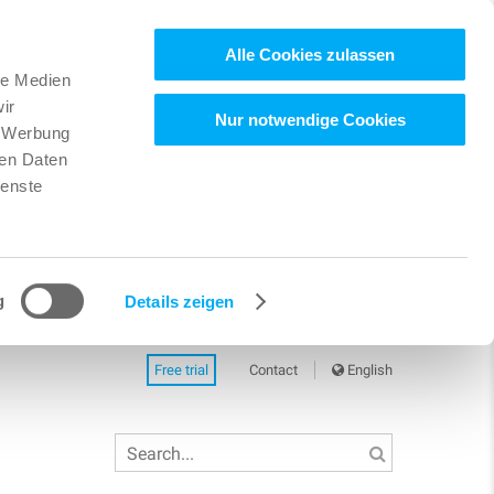
Alle Cookies zulassen
le Medien
ir
Nur notwendige Cookies
, Werbung
ren Daten
ienste
g
Details zeigen
Free trial
Contact
English