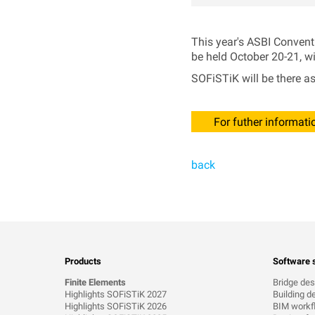
This year's ASBI Convent
be held October 20-21, w
SOFiSTiK will be there as
For futher informatio
back
Products
Software s
Finite Elements
Bridge des
Highlights SOFiSTiK 2027
Building d
Highlights SOFiSTiK 2026
BIM workf