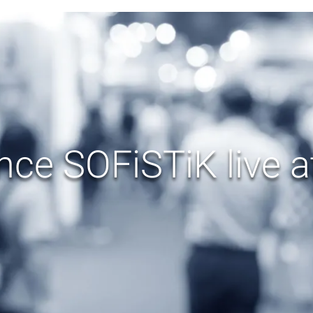
nce SOFiSTiK live a