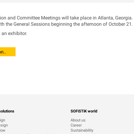
ion and Committee Meetings will take place in Atlanta, Georgia
ith the General Sessions beginning the afternoon of October 21.
 an exhibitor.
n..
olutions
SOFiSTiK world
ign
About us
esign
Career
low
Sustainability