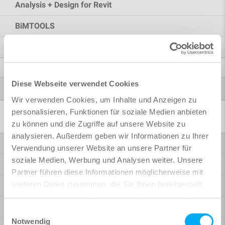
Analysis + Design for Revit
BiMTOOLS
SOFiCAD
Further Products
Diese Webseite verwendet Cookies
®
Autodesk
Wir verwenden Cookies, um Inhalte und Anzeigen zu
personalisieren, Funktionen für soziale Medien anbieten
Software solutions
zu können und die Zugriffe auf unsere Website zu
analysieren. Außerdem geben wir Informationen zu Ihrer
Bridge design
Verwendung unserer Website an unsere Partner für
soziale Medien, Werbung und Analysen weiter. Unsere
Building design
Partner führen diese Informationen möglicherweise mit
weiteren Daten zusammen, die Sie ihnen bereitgestellt
BIM workflow
haben oder die sie im Rahmen Ihrer Nutzung der Dienste
Design, formwork and reinforcement planning
gesammelt haben.
Einwilligungsauswahl
Notwendig