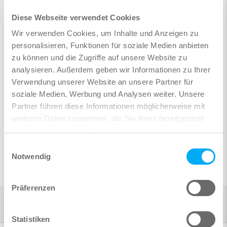
Auf LinkedIn folgen
Diese Webseite verwendet Cookies
Wir verwenden Cookies, um Inhalte und Anzeigen zu
personalisieren, Funktionen für soziale Medien anbieten
zu können und die Zugriffe auf unsere Website zu
analysieren. Außerdem geben wir Informationen zu Ihrer
Verwendung unserer Website an unsere Partner für
soziale Medien, Werbung und Analysen weiter. Unsere
Dr. Ing. Martin Siffling
Partner führen diese Informationen möglicherweise mit
Leiter Customer Service /
Leiter Konstruktion
weiteren Daten zusammen, die Sie ihnen bereitgestellt
haben oder die sie im Rahmen Ihrer Nutzung der Dienste
gesammelt haben.
Einwilligungsauswahl
Notwendig
Auf LinkedIn folgen
Präferenzen
Home
Infocenter
Webinare
Combined Bridge over the Daugava River
Statistiken