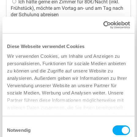
Ich hätte gerne ein Zimmer für 80€/Nacht (inkl.
Frühstück), möchte am Vortag an- und am Tag nach
der Schulung abreisen
Nein danke, ich benötige kein Zimmer
Rechnungsadresse
Diese Webseite verwendet Cookies
Wir verwenden Cookies, um Inhalte und Anzeigen zu
personalisieren, Funktionen für soziale Medien anbieten
zu können und die Zugriffe auf unsere Website zu
analysieren. Außerdem geben wir Informationen zu Ihrer
Verwendung unserer Website an unsere Partner für
soziale Medien, Werbung und Analysen weiter. Unsere
Partner führen diese Informationen möglicherweise mit
weiteren Daten zusammen, die Sie ihnen bereitgestellt
haben oder die sie im Rahmen Ihrer Nutzung der Dienste
gesammelt haben.
Einwilligungsauswahl
Notwendig