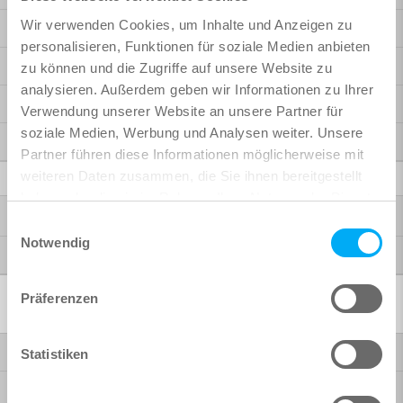
Wir verwenden Cookies, um Inhalte und Anzeigen zu
Reinforcement
personalisieren, Funktionen für soziale Medien anbieten
Analysis + Design für Revit
zu können und die Zugriffe auf unsere Website zu
analysieren. Außerdem geben wir Informationen zu Ihrer
BiMTOOLS
Verwendung unserer Website an unsere Partner für
soziale Medien, Werbung und Analysen weiter. Unsere
SOFiCAD
Partner führen diese Informationen möglicherweise mit
Weitere Produkte
weiteren Daten zusammen, die Sie ihnen bereitgestellt
haben oder die sie im Rahmen Ihrer Nutzung der Dienste
®
Autodesk
gesammelt haben.
Einwilligungsauswahl
Notwendig
McNeel Rhinoceros
Präferenzen
Softwarelösungen
Brückenbau
Statistiken
Hochbau