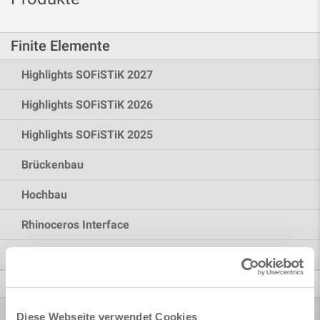
Finite Elemente
Highlights SOFiSTiK 2027
Highlights SOFiSTiK 2026
Highlights SOFiSTiK 2025
Brückenbau
Hochbau
Rhinoceros Interface
Mehr Möglichkeiten
BIM / CAD
Bridge + Infrastructure Modeler
Diese Webseite verwendet Cookies