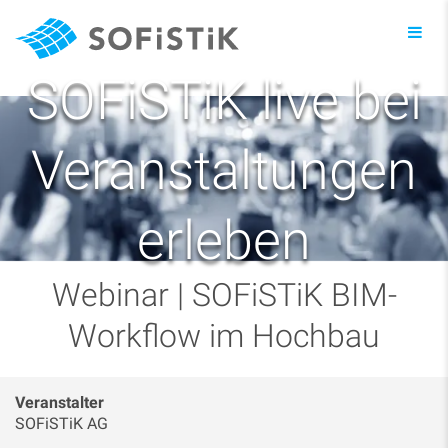
Toggl
navig
SOFiSTiK live bei
Veranstaltungen
erleben
Webinar | SOFiSTiK BIM-
Workflow im Hochbau
Veranstalter
SOFiSTiK AG