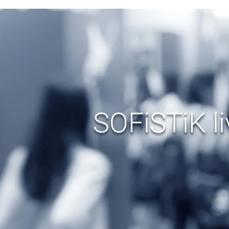
SOFiSTiK li