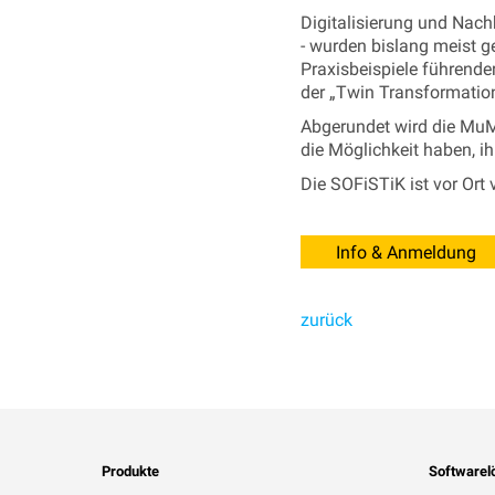
Digitalisierung und Nach
- wurden bislang meist 
Praxisbeispiele führende
der „Twin Transformati
Abgerundet wird die MuM 
die Möglichkeit haben, i
Die SOFiSTiK ist vor Ort 
Info & Anmeldung
zurück
Produkte
Softwarel