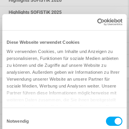
Highlights SOFiSTiK 2026
Highlights SOFiSTiK 2025
Brückenbau
Hochbau
Diese Webseite verwendet Cookies
Rhinoceros Interface
Wir verwenden Cookies, um Inhalte und Anzeigen zu
personalisieren, Funktionen für soziale Medien anbieten
Mehr Möglichkeiten
zu können und die Zugriffe auf unsere Website zu
BIM / CAD
analysieren. Außerdem geben wir Informationen zu Ihrer
Verwendung unserer Website an unsere Partner für
Bridge + Infrastructure Modeler
soziale Medien, Werbung und Analysen weiter. Unsere
Partner führen diese Informationen möglicherweise mit
Reinforcement
weiteren Daten zusammen, die Sie ihnen bereitgestellt
haben oder die sie im Rahmen Ihrer Nutzung der Dienste
Analysis + Design für Revit
gesammelt haben.
Einwilligungsauswahl
BiMTOOLS
Notwendig