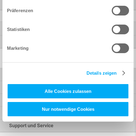
SOFiCAD
Präferenzen
Weitere Produkte
®
Autodesk
Statistiken
McNeel Rhinoceros
Marketing
Softwarelösungen
Details zeigen
Brückenbau
Hochbau
Alle Cookies zulassen
BIM-Workflow
Nur notwendige Cookies
Konstruktion, Schal- und Bewehrungsplanung
Support und Service