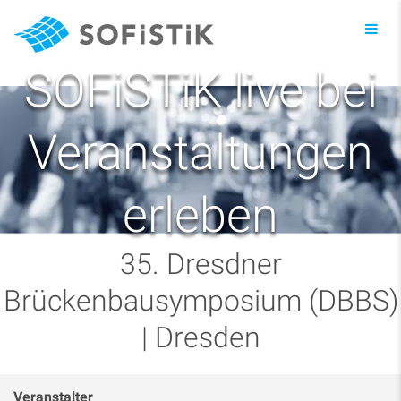
Toggl
navig
SOFiSTiK live bei
Veranstaltungen
erleben
35. Dresdner
Brückenbausymposium (DBBS)
| Dresden
Veranstalter