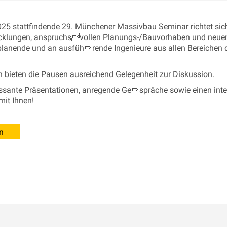
5 stattfindende 29. Münchener Massivbau Seminar richtet sic
cklungen, anspruchsvollen Planungs-/Bauvorhaben und neuen
planende und an ausführende Ingenieure aus allen Bereichen 
 bieten die Pausen ausreichend Gelegenheit zur Diskussion.
ressante Präsentationen, anregende Gespräche sowie einen int
it Ihnen!
n