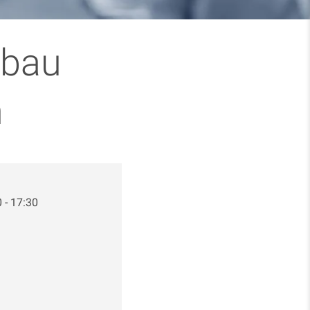
vbau
n
 - 17:30