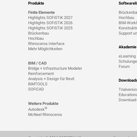
Produkte
Softwarel
Finite Elemente
Brückenb
Highlights SOFiSTiK 2027
Hochbau
Highlights SOFiSTiK 2026
BIM-Work
Highlights SOFiSTiK 2025
Konstrukt
Brückenbau
Support un
Hochbau
Rhinoceros Interface
Akademie
Mehr Möglichkeiten
eLearning
Schulung
BIM / CAD
Forum
Bridge + Infrastructure Modeler
Reinforcement
Analysis + Design für Revit
Download
BiMTOOLS
SOFiCAD
Trialversi
Educationa
Download-
Weitere Produkte
®
Autodesk
McNeel Rhinoceros