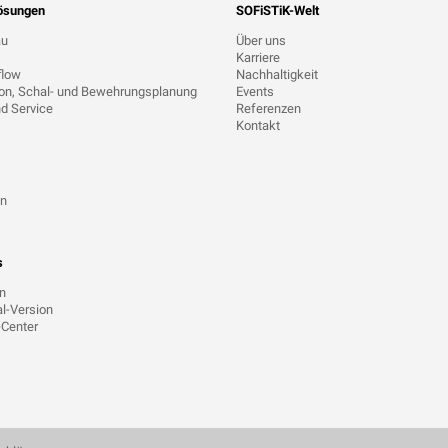
ösungen
SOFiSTiK-Welt
au
Über uns
Karriere
flow
Nachhaltigkeit
ion, Schal- und Bewehrungsplanung
Events
d Service
Referenzen
Kontakt
en
s
on
l-Version
Center