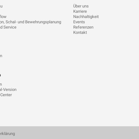
au
Über uns
Karriere
flow
Nachhaltigkeit
ion, Schal- und Bewehrungsplanung
Events
d Service
Referenzen
Kontakt
en
s
on
l-Version
Center
rklärung