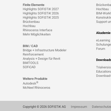
Finite Elemente
Brückenb
Highlights SOFiSTiK 2027
Hochbau
Highlights SOFiSTiK 2026
BIM-Work
Highlights SOFiSTiK 2025
Konstrukt
Brückenbau
Support un
Hochbau
Rhinoceros Interface
Akademie
Mehr Möglichkeiten
eLearning
Schulung
BIM / CAD
Forum
Bridge + Infrastructure Modeler
Reinforcement
Analysis + Design für Revit
Download
BiMTOOLS
SOFiCAD
Trialversi
Educationa
Download-
Weitere Produkte
®
Autodesk
McNeel Rhinoceros
Copyright © 2026 SOFiSTiK AG
Impressum
Datenschutze