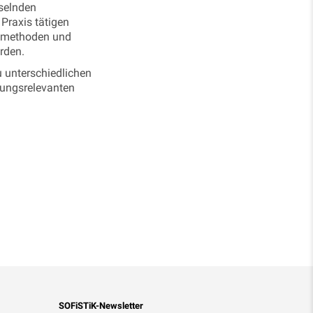
hselnden
 Praxis tätigen
gsmethoden und
rden.
 unterschiedlichen
hungsrelevanten
SOFiSTiK-Newsletter