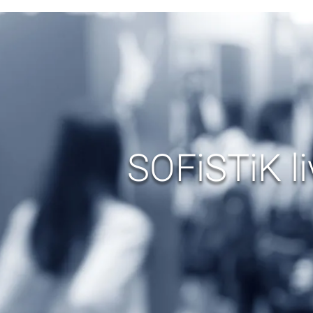
SOFiSTiK li