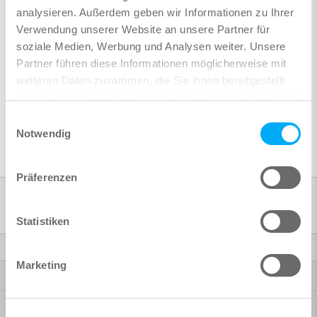
sichert uns die Technologieführerschaft.
analysieren. Außerdem geben wir Informationen zu Ihrer
Verwendung unserer Website an unsere Partner für
soziale Medien, Werbung und Analysen weiter. Unsere
Partner führen diese Informationen möglicherweise mit
weiteren Daten zusammen, die Sie ihnen bereitgestellt
haben oder die sie im Rahmen Ihrer Nutzung der Dienste
gesammelt haben.
Einwilligungsauswahl
Notwendig
Präferenzen
Produkte
Statistiken
Finite Elemente
Marketing
Highlights SOFiSTiK 2027
Highlights SOFiSTiK 2026