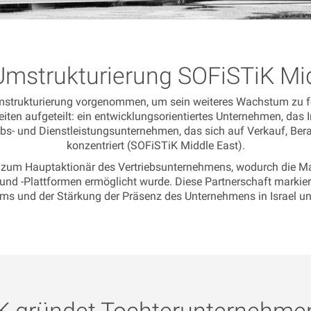
mstrukturierung SOFiSTiK Mi
mstrukturierung vorgenommen, um sein weiteres Wachstum zu fö
eiten aufgeteilt: ein entwicklungsorientiertes Unternehmen, das
iebs- und Dienstleistungsunternehmen, das sich auf Verkauf, Be
konzentriert (SOFiSTiK Middle East).
zum Hauptaktionär des Vertriebsunternehmens, wodurch die Ma
nd -Plattformen ermöglicht wurde. Diese Partnerschaft markiert
s und der Stärkung der Präsenz des Unternehmens in Israel u
K gründet Tochterunternehmen 