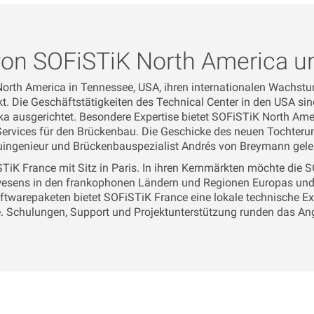
on SOFiSTiK North America u
rth America in Tennessee, USA, ihren internationalen Wachstumsk
. Die Geschäftstätigkeiten des Technical Center in den USA si
ka ausgerichtet. Besondere Expertise bietet SOFiSTiK North Am
Services für den Brückenbau. Die Geschicke des neuen Tochte
ingenieur und Brückenbauspezialist Andrés von Breymann gele
STiK France mit Sitz in Paris. In ihren Kernmärkten möchte die
uwesens in den frankophonen Ländern und Regionen Europas und A
ftwarepaketen bietet SOFiSTiK France eine lokale technische Exp
. Schulungen, Support und Projektunterstützung runden das An