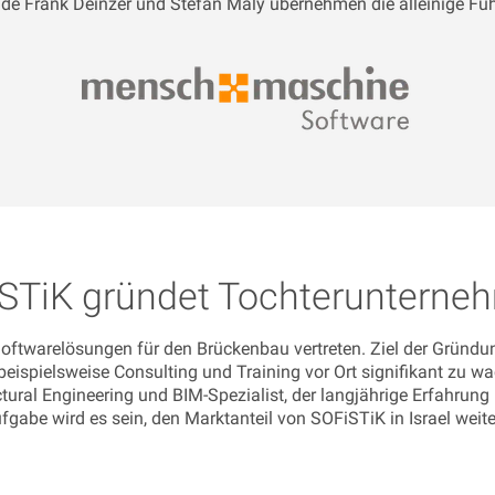
nde Frank Deinzer und Stefan Maly übernehmen die alleinige F
STiK gründet Tochterunternehm
n Softwarelösungen für den Brückenbau vertreten. Ziel der Gründu
ispielsweise Consulting und Training vor Ort signifikant zu wa
ructural Engineering und BIM-Spezialist, der langjährige Erfahr
fgabe wird es sein, den Marktanteil von SOFiSTiK in Israel weite