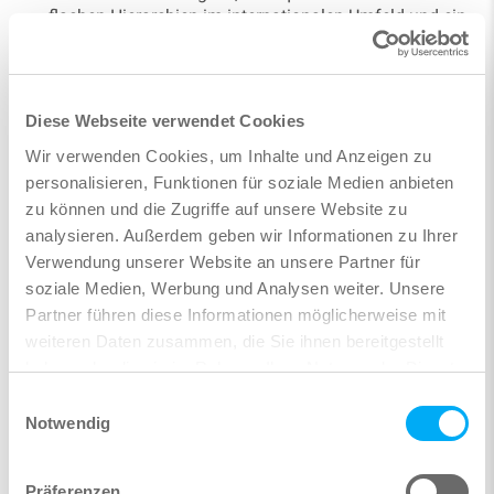
flachen Hierarchien im internationalen Umfeld und ein
sehr gutes Betriebsklima
Einen sicheren und modernen Arbeitsplatz
Regelmäßige kulinarische Events für die Mitarbeiter
Diese Webseite verwendet Cookies
zur Förderung des Zusammenhalts
Wir verwenden Cookies, um Inhalte und Anzeigen zu
Weiterbildungs- und Entwicklungsmöglichkeiten, die
personalisieren, Funktionen für soziale Medien anbieten
individuell auf die Person abgestimmt sind
zu können und die Zugriffe auf unsere Website zu
analysieren. Außerdem geben wir Informationen zu Ihrer
Ideale Bedingungen für eine gute Work-Life-Balance
Verwendung unserer Website an unsere Partner für
(flexible Arbeitszeiten, 30 Tage Urlaub, Möglichkeit zur
soziale Medien, Werbung und Analysen weiter. Unsere
mobilen Arbeit)
Partner führen diese Informationen möglicherweise mit
Betriebliche Altersvorsorge und weitere
weiteren Daten zusammen, die Sie ihnen bereitgestellt
Mitarbeiterbenefits
haben oder die sie im Rahmen Ihrer Nutzung der Dienste
gesammelt haben.
Einwilligungsauswahl
Notwendig
Bitte sende deine aussagekräftige Bewerbung (CV,
Anschreiben, Arbeitszeugnisse und Gehaltsvorstellungen)
per E-Mail an
jobs@sofistik.de
.
Präferenzen