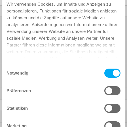
Wir verwenden Cookies, um Inhalte und Anzeigen zu
Finite Elemente
personalisieren, Funktionen für soziale Medien anbieten
zu können und die Zugriffe auf unsere Website zu
Highlights SOFiSTiK 2027
analysieren. Außerdem geben wir Informationen zu Ihrer
Verwendung unserer Website an unsere Partner für
Highlights SOFiSTiK 2026
soziale Medien, Werbung und Analysen weiter. Unsere
Partner führen diese Informationen möglicherweise mit
Highlights SOFiSTiK 2025
weiteren Daten zusammen, die Sie ihnen bereitgestellt
Brückenbau
haben oder die sie im Rahmen Ihrer Nutzung der Dienste
gesammelt haben.
Einwilligungsauswahl
Hochbau
Notwendig
Rhinoceros Interface
Präferenzen
Mehr Möglichkeiten
BIM / CAD
Statistiken
Bridge + Infrastructure Modeler
Marketing