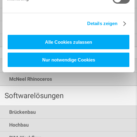
Reinforcement
Analysis + Design für Revit
Details zeigen
BiMTOOLS
SOFiCAD
Alle Cookies zulassen
Weitere Produkte
Nur notwendige Cookies
®
Autodesk
McNeel Rhinoceros
Softwarelösungen
Brückenbau
Hochbau