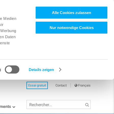
Alle Cookies zulassen
le Medien
ir
Nur notwendige Cookies
, Werbung
ren Daten
ienste
g
Details zeigen
Essai gratuit
Contact
Français
ements