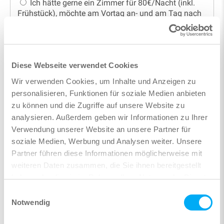
Ich hätte gerne ein Zimmer für 80€/Nacht (inkl.
Frühstück), möchte am Vortag an- und am Tag nach
der Schulung abreisen
Nein danke, ich benötige kein Zimmer
Diese Webseite verwendet Cookies
Rechnungsadresse
Wir verwenden Cookies, um Inhalte und Anzeigen zu
personalisieren, Funktionen für soziale Medien anbieten
zu können und die Zugriffe auf unsere Website zu
analysieren. Außerdem geben wir Informationen zu Ihrer
Verwendung unserer Website an unsere Partner für
soziale Medien, Werbung und Analysen weiter. Unsere
Partner führen diese Informationen möglicherweise mit
weiteren Daten zusammen, die Sie ihnen bereitgestellt
haben oder die sie im Rahmen Ihrer Nutzung der Dienste
gesammelt haben.
Einwilligungsauswahl
Notwendig