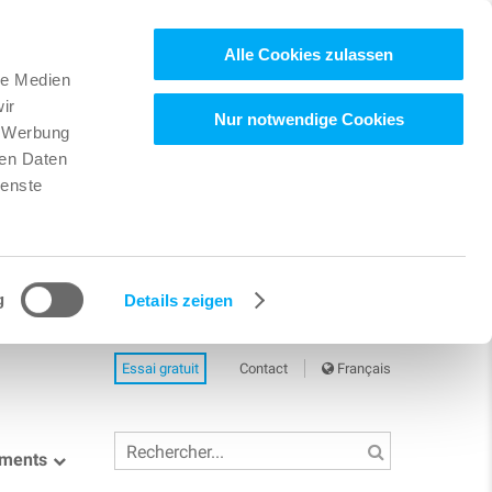
Alle Cookies zulassen
le Medien
ir
Nur notwendige Cookies
, Werbung
ren Daten
ienste
g
Details zeigen
Essai gratuit
Contact
Français
ements