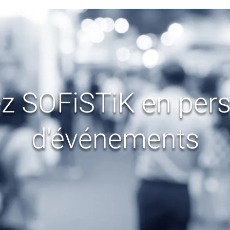
z SOFiSTiK en pers
d'événements