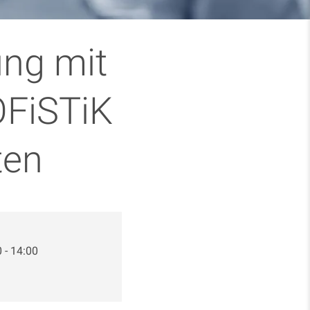
ung mit
OFiSTiK
ten
 - 14:00