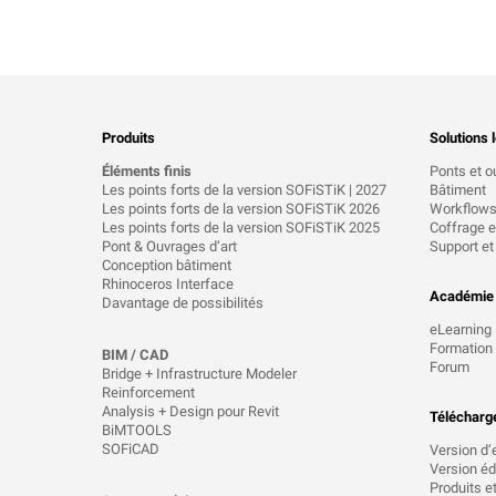
Produits
Solutions l
Éléments finis
Ponts et o
Les points forts de la version SOFiSTiK | 2027
Bâtiment
Les points forts de la version SOFiSTiK 2026
Workflow
Les points forts de la version SOFiSTiK 2025
Coffrage et
Pont & Ouvrages d’art
Support et
Conception bâtiment
Rhinoceros Interface
Académie
Davantage de possibilités
eLearning
Formation
BIM / CAD
Forum
Bridge + Infrastructure Modeler
Reinforcement
Analysis + Design pour Revit
Télécharg
BiMTOOLS
SOFiCAD
Version d’
Version éd
Produits e