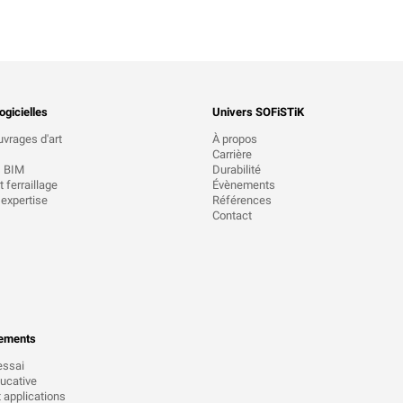
ogicielles
Univers SOFiSTiK
uvrages d'art
À propos
Carrière
s BIM
Durabilité
 ferraillage
Évènements
 expertise
Références
Contact
ements
essai
ucative
t applications