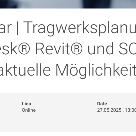
r | Tragwerksplan
sk® Revit® und S
aktuelle Möglichkei
Lieu
Date
Online
27.05.2025 , 13:00