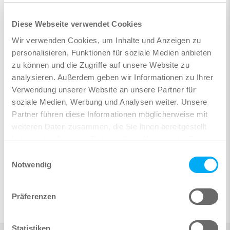
Jetzt anmelden
Diese Webseite verwendet Cookies
Wir verwenden Cookies, um Inhalte und Anzeigen zu
Ce webinaire vous est présenté par :
personalisieren, Funktionen für soziale Medien anbieten
zu können und die Zugriffe auf unsere Website zu
analysieren. Außerdem geben wir Informationen zu Ihrer
Verwendung unserer Website an unsere Partner für
soziale Medien, Werbung und Analysen weiter. Unsere
Partner führen diese Informationen möglicherweise mit
weiteren Daten zusammen, die Sie ihnen bereitgestellt
Dr. Ing. Martin Siffling
haben oder die sie im Rahmen Ihrer Nutzung der Dienste
Leiter Customer Service /
gesammelt haben.
Leiter Konstruktion
Einwilligungsauswahl
Notwendig
Suivre sur LinkedIn
Präferenzen
Statistiken