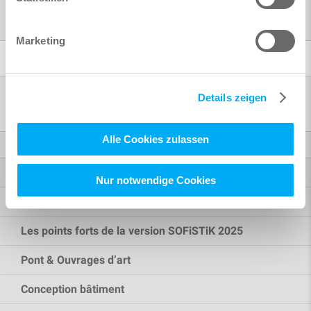
Accueil
Infocenter
Webinaires
Wege in den produktiven Brücken- und Infrastrukturbau
Marketing
Produits
Details zeigen
Alle Cookies zulassen
Éléments finis
Les points forts de la version SOFiSTiK | 2027
Nur notwendige Cookies
Les points forts de la version SOFiSTiK 2026
Les points forts de la version SOFiSTiK 2025
Pont & Ouvrages d’art
Conception bâtiment