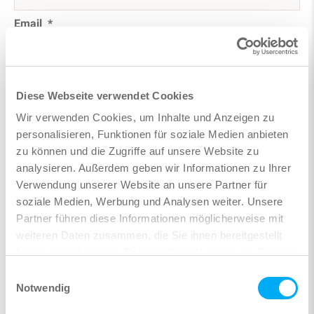
Email
Telefonnr.
Diese Webseite verwendet Cookies
Tätig als
Wir verwenden Cookies, um Inhalte und Anzeigen zu
personalisieren, Funktionen für soziale Medien anbieten
Firma
zu können und die Zugriffe auf unsere Website zu
analysieren. Außerdem geben wir Informationen zu Ihrer
PLZ
Verwendung unserer Website an unsere Partner für
soziale Medien, Werbung und Analysen weiter. Unsere
Land
Partner führen diese Informationen möglicherweise mit
weiteren Daten zusammen, die Sie ihnen bereitgestellt
haben oder die sie im Rahmen Ihrer Nutzung der Dienste
Meine Eingaben merken
- Damit Sie Ihre Daten beim
gesammelt haben.
Einwilligungsauswahl
nächsten Besuch nicht erneut eingeben müssen!
Notwendig
Informiert bleiben
- Ich möchte unter der angegebenen E-