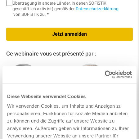
Übertragung in andere Länder, in denen SOFiSTiK
geschäftlich aktiv ist) gemäß der
Datenschutzerklärung
von SOFiSTiK zu. *
Jetzt anmelden
Ce webinaire vous est présenté par :
Diese Webseite verwendet Cookies
Frank Weber
Florian Hemetsberger
Wir verwenden Cookies, um Inhalte und Anzeigen zu
Vertrieb & Beratung
Application Engineer
personalisieren, Funktionen für soziale Medien anbieten
zu können und die Zugriffe auf unsere Website zu
analysieren. Außerdem geben wir Informationen zu Ihrer
Verwendung unserer Website an unsere Partner für
Suivre sur LinkedIn
Suivre sur LinkedIn